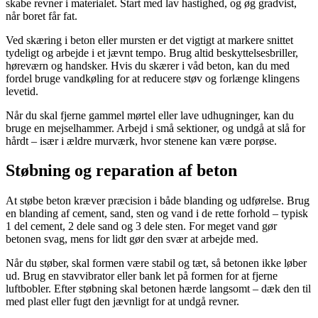
skabe revner i materialet. Start med lav hastighed, og øg gradvist,
når boret får fat.
Ved skæring i beton eller mursten er det vigtigt at markere snittet
tydeligt og arbejde i et jævnt tempo. Brug altid beskyttelsesbriller,
høreværn og handsker. Hvis du skærer i våd beton, kan du med
fordel bruge vandkøling for at reducere støv og forlænge klingens
levetid.
Når du skal fjerne gammel mørtel eller lave udhugninger, kan du
bruge en mejselhammer. Arbejd i små sektioner, og undgå at slå for
hårdt – især i ældre murværk, hvor stenene kan være porøse.
Støbning og reparation af beton
At støbe beton kræver præcision i både blanding og udførelse. Brug
en blanding af cement, sand, sten og vand i de rette forhold – typisk
1 del cement, 2 dele sand og 3 dele sten. For meget vand gør
betonen svag, mens for lidt gør den svær at arbejde med.
Når du støber, skal formen være stabil og tæt, så betonen ikke løber
ud. Brug en stavvibrator eller bank let på formen for at fjerne
luftbobler. Efter støbning skal betonen hærde langsomt – dæk den til
med plast eller fugt den jævnligt for at undgå revner.