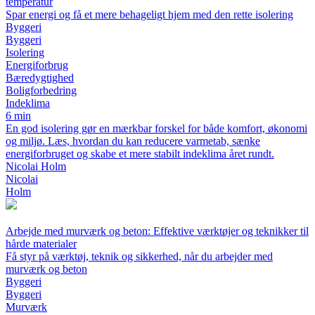
temperatur
Spar energi og få et mere behageligt hjem med den rette isolering
Byggeri
Byggeri
Isolering
Energiforbrug
Bæredygtighed
Boligforbedring
Indeklima
6 min
En god isolering gør en mærkbar forskel for både komfort, økonomi
og miljø. Læs, hvordan du kan reducere varmetab, sænke
energiforbruget og skabe et mere stabilt indeklima året rundt.
Nicolai Holm
Nicolai
Holm
Arbejde med murværk og beton: Effektive værktøjer og teknikker til
hårde materialer
Få styr på værktøj, teknik og sikkerhed, når du arbejder med
murværk og beton
Byggeri
Byggeri
Murværk