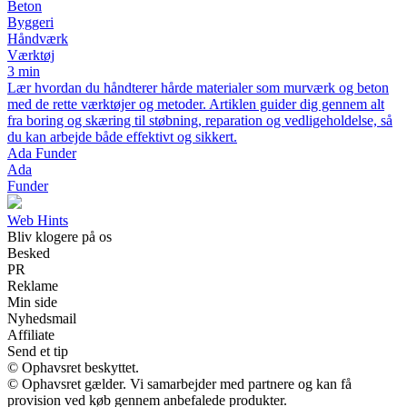
Beton
Byggeri
Håndværk
Værktøj
3 min
Lær hvordan du håndterer hårde materialer som murværk og beton
med de rette værktøjer og metoder. Artiklen guider dig gennem alt
fra boring og skæring til støbning, reparation og vedligeholdelse, så
du kan arbejde både effektivt og sikkert.
Ada Funder
Ada
Funder
Web Hints
Bliv klogere på os
Besked
PR
Reklame
Min side
Nyhedsmail
Affiliate
Send et tip
© Ophavsret beskyttet.
© Ophavsret gælder. Vi samarbejder med partnere og kan få
provision ved køb gennem anbefalede produkter.