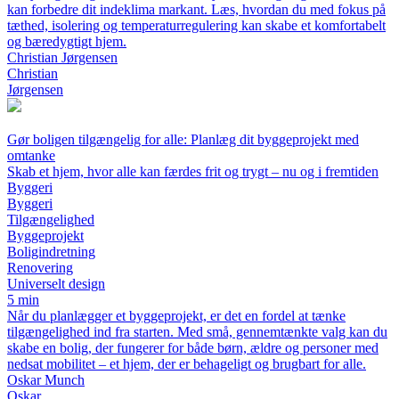
kan forbedre dit indeklima markant. Læs, hvordan du med fokus på
tæthed, isolering og temperaturregulering kan skabe et komfortabelt
og bæredygtigt hjem.
Christian Jørgensen
Christian
Jørgensen
Gør boligen tilgængelig for alle: Planlæg dit byggeprojekt med
omtanke
Skab et hjem, hvor alle kan færdes frit og trygt – nu og i fremtiden
Byggeri
Byggeri
Tilgængelighed
Byggeprojekt
Boligindretning
Renovering
Universelt design
5 min
Når du planlægger et byggeprojekt, er det en fordel at tænke
tilgængelighed ind fra starten. Med små, gennemtænkte valg kan du
skabe en bolig, der fungerer for både børn, ældre og personer med
nedsat mobilitet – et hjem, der er behageligt og brugbart for alle.
Oskar Munch
Oskar