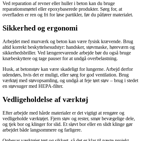
Ved reparation af revner eller huller i beton kan du bruge
reparationsmørtel eller epoxybaserede produkter. Sørg for, at
overfladen er ren og fri for løse partikler, før du påfører materialet.
Sikkerhed og ergonomi
Arbejdet med murværk og beton kan være fysisk krævende. Brug
altid korrekt beskyttelsesudstyr: handsker, støvmaske, høreværn og
sikkerhedsbriller. Ved længerevarende arbejde bør du også bruge
knæbeskyttere og tage pauser for at undgå overbelastning.
Husk, at betonstøv kan være skadeligt for lungerne. Arbejd derfor
udendørs, hvis det er muligt, eller sørg for god ventilation. Brug
værktøj med støvopsamling, og undgå at feje tørt støv – brug i stedet
en støvsuger med HEPA-filter.
Vedligeholdelse af værktøj
Efter arbejde med hårde materialer er det vigtigt at rengøre og
vedligeholde værktøjet. Fjern støv og rester, smør bevægelige dele,
og tjek bor og klinger for slid. Et sløvt bor eller en slidt klinge gør
arbejdet både langsommere og farligere.
Opbevar værktøjet tørt og sikkert, så det er klar til næste projekt.