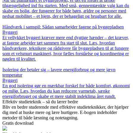
Når du planlægger et byggeprojekt, er det en fordel at tænke
tilgængelighed ind fra starten. Med små, gennemtænkte valg kan du
skabe en bolig, der fungerer for både børn, ældre og personer med
nedsat mobilitet – et hjem, der er behageligt og brugbart for alle.
Håndværk i samspil: Sådan samarbejder fagene på byggepladsen
Byggeri
Et vellykket byggeri kræver mere end dygtige hænder – det kræver,
at fagene arbejder tæt sammen fra start til slut. Læs, hvordan
håndværkere, teknikere og rådgivere får byggepladsen til at fungere
som et velsmurt maskineri, hvor fælles forståelse og koordinering er
nøglen til kvalitet.
Isolering der betaler sig – lavere energiforbrug og mere jævn
temperatur
Byggeri
En god isolering gør en mærkbar forskel for både komfort, økonomi
og miljø. Læs, hvordan du kan reducere varmetab, sænke
energiforbruget og skabe et mere stabilt indeklima året rundt.
Effektiv studieteknik – så du lærer bedre
Bliv en bedre studerende med effektive studieteknikker, der hjælper
dig med at huske mere og lære hurtigere. E-bogen indeholder
metoder til både læsning og notetagning.
Gratis download