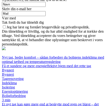
Skriv din e-mail her
Vær med
Tak fordi du har tilmeldt dig
Jeg har læst og forstået brugervilkår og privatlivspolitik.
Din tilmelding er frivillig, og du har altid mulighed for at trække den
tilbage. Ved tilmelding accepterer du vores betingelser og giver
samtykke til, at vi behandler dine oplysninger som beskrevet i vores
persondatapolitik.
Nyt tag, bedre komfort – sådan forbedrer du boligens indeklima med
optimal tæthed og temperaturregulering
Få et sundere og mere energieffektivt hjem med det rette tag
Byggeri
Byggeri
Tagrenovering
Indeklima
Isolering
Energioptimering
Boligforbedring
3 min
Et nyt tag kan gøre mere end at beskytte mod regn og blæst – det