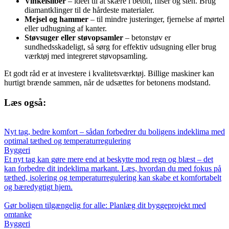
Vinkelsliber
– ideel til at skære i beton, fliser og sten. Brug
diamantklinger til de hårdeste materialer.
Mejsel og hammer
– til mindre justeringer, fjernelse af mørtel
eller udhugning af kanter.
Støvsuger eller støvopsamler
– betonstøv er
sundhedsskadeligt, så sørg for effektiv udsugning eller brug
værktøj med integreret støvopsamling.
Et godt råd er at investere i kvalitetsværktøj. Billige maskiner kan
hurtigt brænde sammen, når de udsættes for betonens modstand.
Læs også:
Nyt tag, bedre komfort – sådan forbedrer du boligens indeklima med
optimal tæthed og temperaturregulering
Byggeri
Et nyt tag kan gøre mere end at beskytte mod regn og blæst – det
kan forbedre dit indeklima markant. Læs, hvordan du med fokus på
tæthed, isolering og temperaturregulering kan skabe et komfortabelt
og bæredygtigt hjem.
Gør boligen tilgængelig for alle: Planlæg dit byggeprojekt med
omtanke
Byggeri