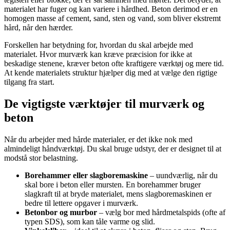
materialet har fuger og kan variere i hårdhed. Beton derimod er en
homogen masse af cement, sand, sten og vand, som bliver ekstremt
hård, når den hærder.
Forskellen har betydning for, hvordan du skal arbejde med
materialet. Hvor murværk kan kræve præcision for ikke at
beskadige stenene, kræver beton ofte kraftigere værktøj og mere tid.
At kende materialets struktur hjælper dig med at vælge den rigtige
tilgang fra start.
De vigtigste værktøjer til murværk og
beton
Når du arbejder med hårde materialer, er det ikke nok med
almindeligt håndværktøj. Du skal bruge udstyr, der er designet til at
modstå stor belastning.
Borehammer eller slagboremaskine
– uundværlig, når du
skal bore i beton eller mursten. En borehammer bruger
slagkraft til at bryde materialet, mens slagboremaskinen er
bedre til lettere opgaver i murværk.
Betonbor og murbor
– vælg bor med hårdmetalspids (ofte af
typen SDS), som kan tåle varme og slid.