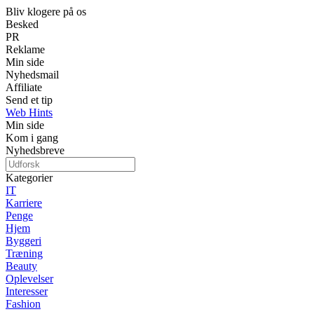
Bliv klogere på os
Besked
PR
Reklame
Min side
Nyhedsmail
Affiliate
Send et tip
Web Hints
Min side
Kom i gang
Nyhedsbreve
Kategorier
IT
Karriere
Penge
Hjem
Byggeri
Træning
Beauty
Oplevelser
Interesser
Fashion