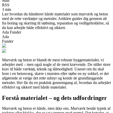
Mail
RSS
3 min
Lær hvordan du håndterer hårde materialer som murværk og beton
med de rette værktøjer og metoder. Artiklen guider dig gennem alt
fra boring og skæring til støbning, reparation og vedligeholdelse, så
du kan arbejde både effektivt og sikkert.
Ada Funder
Ada
Funder
Murværk og beton er blandt de mest robuste byggematerialer, vi
arbejder med – men også nogle af de mest krævende. De stiller store
krav til både værktøj, teknik og tålmodighed. Uanset om du skal
bore i en betonvæg, skære i mursten eller støbe en ny sokkel, er det
afgørende at vælge det rette udstyr og kende de grundlæggende
metoder. Her får du en praktisk gennemgang af, hvordan du arbejder
effektivt og sikkert med hårde materialer.
Forstå materialet – og dets udfordringer
Murværk og beton er hårde, men ikke ens. Murværk består typisk af
teglsten eller blokke, der er sat sammen med mørtel. Det betyder, at