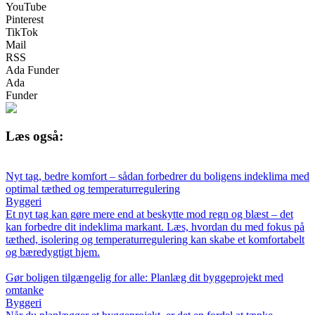
YouTube
Pinterest
TikTok
Mail
RSS
Ada Funder
Ada
Funder
Læs også:
Nyt tag, bedre komfort – sådan forbedrer du boligens indeklima med
optimal tæthed og temperaturregulering
Byggeri
Et nyt tag kan gøre mere end at beskytte mod regn og blæst – det
kan forbedre dit indeklima markant. Læs, hvordan du med fokus på
tæthed, isolering og temperaturregulering kan skabe et komfortabelt
og bæredygtigt hjem.
Gør boligen tilgængelig for alle: Planlæg dit byggeprojekt med
omtanke
Byggeri