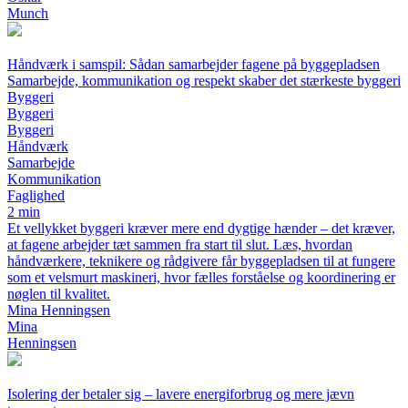
Munch
Håndværk i samspil: Sådan samarbejder fagene på byggepladsen
Samarbejde, kommunikation og respekt skaber det stærkeste byggeri
Byggeri
Byggeri
Byggeri
Håndværk
Samarbejde
Kommunikation
Faglighed
2 min
Et vellykket byggeri kræver mere end dygtige hænder – det kræver,
at fagene arbejder tæt sammen fra start til slut. Læs, hvordan
håndværkere, teknikere og rådgivere får byggepladsen til at fungere
som et velsmurt maskineri, hvor fælles forståelse og koordinering er
nøglen til kvalitet.
Mina Henningsen
Mina
Henningsen
Isolering der betaler sig – lavere energiforbrug og mere jævn