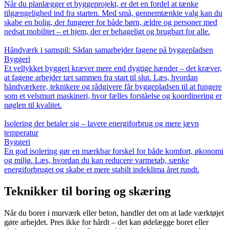
Når du planlægger et byggeprojekt, er det en fordel at tænke
tilgængelighed ind fra starten. Med små, gennemtænkte valg kan du
skabe en bolig, der fungerer for både børn, ældre og personer med
nedsat mobilitet – et hjem, der er behageligt og brugbart for alle.
Håndværk i samspil: Sådan samarbejder fagene på byggepladsen
Byggeri
Et vellykket byggeri kræver mere end dygtige hænder – det kræver,
at fagene arbejder tæt sammen fra start til slut. Læs, hvordan
håndværkere, teknikere og rådgivere får byggepladsen til at fungere
som et velsmurt maskineri, hvor fælles forståelse og koordinering er
nøglen til kvalitet.
Isolering der betaler sig – lavere energiforbrug og mere jævn
temperatur
Byggeri
En god isolering gør en mærkbar forskel for både komfort, økonomi
og miljø. Læs, hvordan du kan reducere varmetab, sænke
energiforbruget og skabe et mere stabilt indeklima året rundt.
Teknikker til boring og skæring
Når du borer i murværk eller beton, handler det om at lade værktøjet
gøre arbejdet. Pres ikke for hårdt – det kan ødelægge boret eller