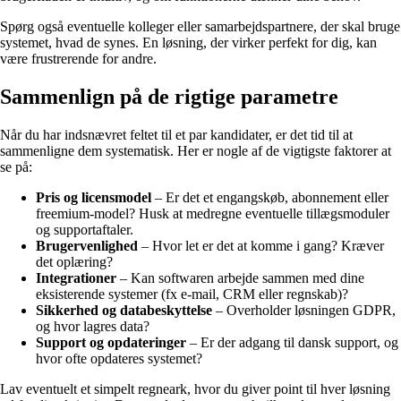
Spørg også eventuelle kolleger eller samarbejdspartnere, der skal bruge
systemet, hvad de synes. En løsning, der virker perfekt for dig, kan
være frustrerende for andre.
Sammenlign på de rigtige parametre
Når du har indsnævret feltet til et par kandidater, er det tid til at
sammenligne dem systematisk. Her er nogle af de vigtigste faktorer at
se på:
Pris og licensmodel
– Er det et engangskøb, abonnement eller
freemium-model? Husk at medregne eventuelle tillægsmoduler
og supportaftaler.
Brugervenlighed
– Hvor let er det at komme i gang? Kræver
det oplæring?
Integrationer
– Kan softwaren arbejde sammen med dine
eksisterende systemer (fx e-mail, CRM eller regnskab)?
Sikkerhed og databeskyttelse
– Overholder løsningen GDPR,
og hvor lagres data?
Support og opdateringer
– Er der adgang til dansk support, og
hvor ofte opdateres systemet?
Lav eventuelt et simpelt regneark, hvor du giver point til hver løsning