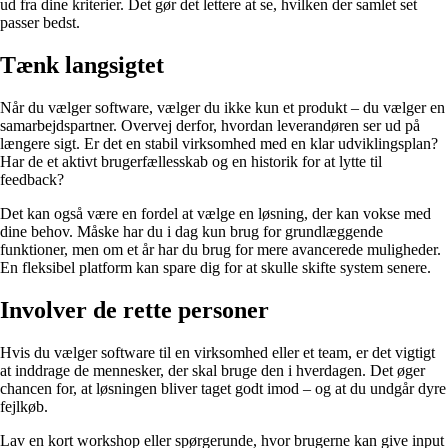
ud fra dine kriterier. Det gør det lettere at se, hvilken der samlet set
passer bedst.
Tænk langsigtet
Når du vælger software, vælger du ikke kun et produkt – du vælger en
samarbejdspartner. Overvej derfor, hvordan leverandøren ser ud på
længere sigt. Er det en stabil virksomhed med en klar udviklingsplan?
Har de et aktivt brugerfællesskab og en historik for at lytte til
feedback?
Det kan også være en fordel at vælge en løsning, der kan vokse med
dine behov. Måske har du i dag kun brug for grundlæggende
funktioner, men om et år har du brug for mere avancerede muligheder.
En fleksibel platform kan spare dig for at skulle skifte system senere.
Involver de rette personer
Hvis du vælger software til en virksomhed eller et team, er det vigtigt
at inddrage de mennesker, der skal bruge den i hverdagen. Det øger
chancen for, at løsningen bliver taget godt imod – og at du undgår dyre
fejlkøb.
Lav en kort workshop eller spørgerunde, hvor brugerne kan give input