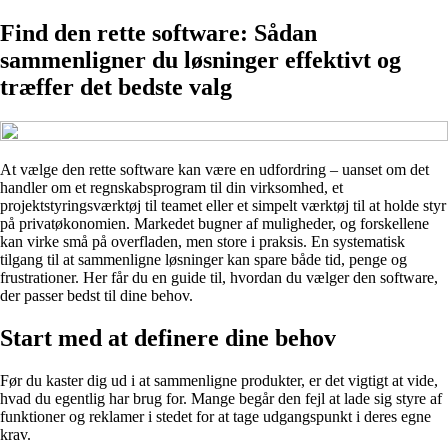
Find den rette software: Sådan
sammenligner du løsninger effektivt og
træffer det bedste valg
At vælge den rette software kan være en udfordring – uanset om det
handler om et regnskabsprogram til din virksomhed, et
projektstyringsværktøj til teamet eller et simpelt værktøj til at holde styr
på privatøkonomien. Markedet bugner af muligheder, og forskellene
kan virke små på overfladen, men store i praksis. En systematisk
tilgang til at sammenligne løsninger kan spare både tid, penge og
frustrationer. Her får du en guide til, hvordan du vælger den software,
der passer bedst til dine behov.
Start med at definere dine behov
Før du kaster dig ud i at sammenligne produkter, er det vigtigt at vide,
hvad du egentlig har brug for. Mange begår den fejl at lade sig styre af
funktioner og reklamer i stedet for at tage udgangspunkt i deres egne
krav.