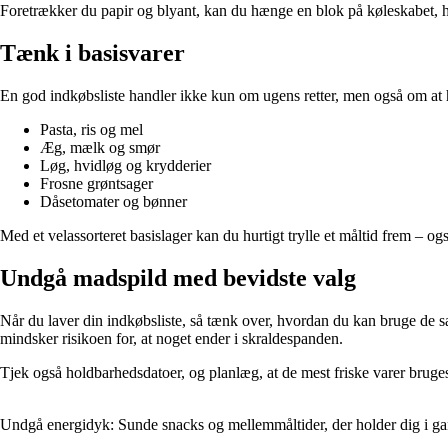
Foretrækker du papir og blyant, kan du hænge en blok på køleskabet, hvor 
Tænk i basisvarer
En god indkøbsliste handler ikke kun om ugens retter, men også om at hav
Pasta, ris og mel
Æg, mælk og smør
Løg, hvidløg og krydderier
Frosne grøntsager
Dåsetomater og bønner
Med et velassorteret basislager kan du hurtigt trylle et måltid frem – o
Undgå madspild med bevidste valg
Når du laver din indkøbsliste, så tænk over, hvordan du kan bruge de s
mindsker risikoen for, at noget ender i skraldespanden.
Tjek også holdbarhedsdatoer, og planlæg, at de mest friske varer brug
Undgå energidyk: Sunde snacks og mellemmåltider, der holder dig i g