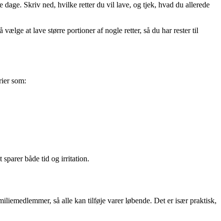
ge. Skriv ned, hvilke retter du vil lave, og tjek, hvad du allerede
lge at lave større portioner af nogle retter, så du har rester til
rier som:
sparer både tid og irritation.
liemedlemmer, så alle kan tilføje varer løbende. Det er især praktisk,