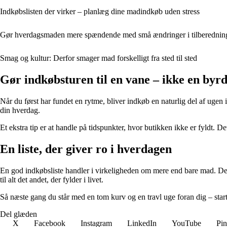
Indkøbslisten der virker – planlæg dine madindkøb uden stress
Gør hverdagsmaden mere spændende med små ændringer i tilberednin
Smag og kultur: Derfor smager mad forskelligt fra sted til sted
Gør indkøbsturen til en vane – ikke en byr
Når du først har fundet en rytme, bliver indkøb en naturlig del af ugen i
din hverdag.
Et ekstra tip er at handle på tidspunkter, hvor butikken ikke er fyldt. D
En liste, der giver ro i hverdagen
En god indkøbsliste handler i virkeligheden om mere end bare mad. Det 
til alt det andet, der fylder i livet.
Så næste gang du står med en tom kurv og en travl uge foran dig – start
Del glæden
X
Facebook
Instagram
LinkedIn
YouTube
Pin