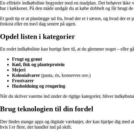
En effektiv indkøbsliste begynder med en madplan. Det behøver ikke vær
har i køkkenet. På den måde undgår du at købe dobbelt og får brugt de va
Et godt tip er at planlægge ud fra, hvad der er i sæson, og hvad der er p
frokost eller en travl dag senere på ugen.
Opdel listen i kategorier
En rodet indkøbsliste kan hurtigt føre til, at du glemmer noget – eller gå
Frugt og grønt
Kød, fisk og planteprotein
Mejeri
Kolonialvarer
(pasta, ris, konserves osv.)
Frostvarer
Husholdning og rengøring
Når du skriver varerne ind under de rigtige kategorier, bliver indkøbstur
Brug teknologien til din fordel
Der findes mange apps og digitale værktøjer, der kan hjælpe dig med at 
hvis I er flere, der handler ind på skift.