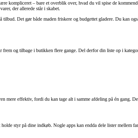
e kompliceret – bare et overblik over, hvad du vil spise de kommende da
rer, der allerede står i skabet.
å tilbud. Det gør både maden friskere og budgettet gladere. Du kan også væ
r frem og tilbage i butikken flere gange. Del derfor din liste op i katego
en mere effektiv, fordi du kan tage alt i samme afdeling på én gang. Det 
holde styr på dine indkøb. Nogle apps kan endda dele lister mellem fami