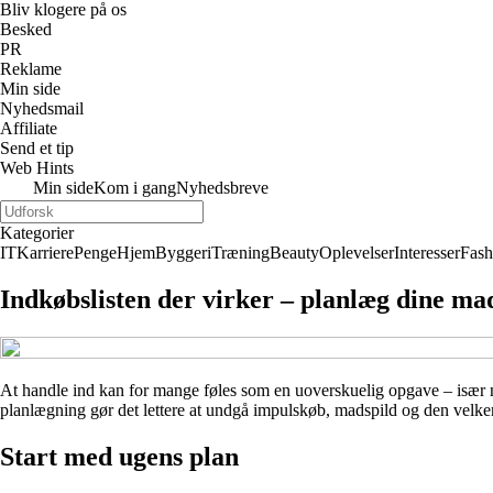
Bliv klogere på os
Besked
PR
Reklame
Min side
Nyhedsmail
Affiliate
Send et tip
Web Hints
Min side
Kom i gang
Nyhedsbreve
Kategorier
IT
Karriere
Penge
Hjem
Byggeri
Træning
Beauty
Oplevelser
Interesser
Fash
Indkøbslisten der virker – planlæg dine ma
At handle ind kan for mange føles som en uoverskuelig opgave – især 
planlægning gør det lettere at undgå impulskøb, madspild og den velkendt
Start med ugens plan