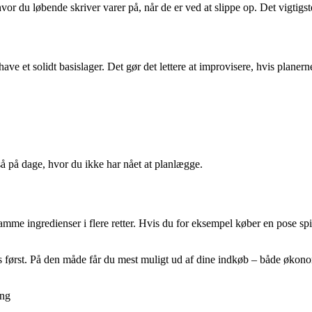
du løbende skriver varer på, når de er ved at slippe op. Det vigtigste er
e et solidt basislager. Det gør det lettere at improvisere, hvis planerne
gså på dage, hvor du ikke har nået at planlægge.
amme ingredienser i flere retter. Hvis du for eksempel køber en pose sp
es først. På den måde får du mest muligt ud af dine indkøb – både økon
ang