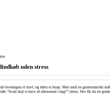
ion
dindkøb uden stress
når hverdagen er travl, og tiden er knap. Men med en gennemtænkt indk
e “hvad skal vi have til aftensmad i dag?”-stress. Her får du en guide ti