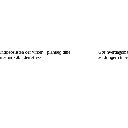
Indkøbslisten der virker – planlæg dine
Gør hverdagsma
madindkøb uden stress
ændringer i tilb