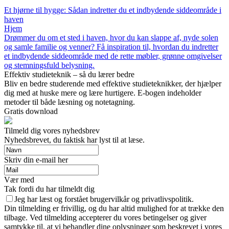
Et hjørne til hygge: Sådan indretter du et indbydende siddeområde i
haven
Hjem
Drømmer du om et sted i haven, hvor du kan slappe af, nyde solen
og samle familie og venner? Få inspiration til, hvordan du indretter
et indbydende siddeområde med de rette møbler, grønne omgivelser
og stemningsfuld belysning.
Effektiv studieteknik – så du lærer bedre
Bliv en bedre studerende med effektive studieteknikker, der hjælper
dig med at huske mere og lære hurtigere. E-bogen indeholder
metoder til både læsning og notetagning.
Gratis download
Tilmeld dig vores nyhedsbrev
Nyhedsbrevet, du faktisk har lyst til at læse.
Skriv din e-mail her
Vær med
Tak fordi du har tilmeldt dig
Jeg har læst og forstået brugervilkår og privatlivspolitik.
Din tilmelding er frivillig, og du har altid mulighed for at trække den
tilbage. Ved tilmelding accepterer du vores betingelser og giver
samtykke til, at vi behandler dine oplysninger som beskrevet i vores