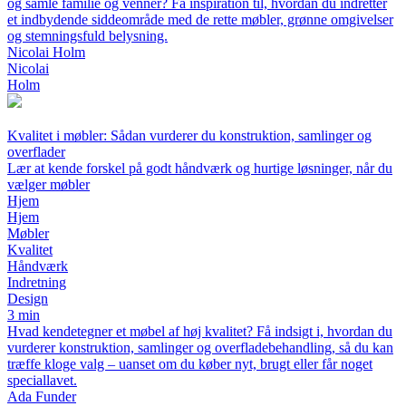
og samle familie og venner? Få inspiration til, hvordan du indretter
et indbydende siddeområde med de rette møbler, grønne omgivelser
og stemningsfuld belysning.
Nicolai Holm
Nicolai
Holm
Kvalitet i møbler: Sådan vurderer du konstruktion, samlinger og
overflader
Lær at kende forskel på godt håndværk og hurtige løsninger, når du
vælger møbler
Hjem
Hjem
Møbler
Kvalitet
Håndværk
Indretning
Design
3 min
Hvad kendetegner et møbel af høj kvalitet? Få indsigt i, hvordan du
vurderer konstruktion, samlinger og overfladebehandling, så du kan
træffe kloge valg – uanset om du køber nyt, brugt eller får noget
speciallavet.
Ada Funder