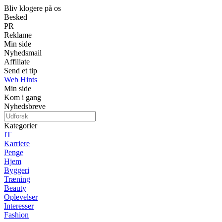
Bliv klogere på os
Besked
PR
Reklame
Min side
Nyhedsmail
Affiliate
Send et tip
Web Hints
Min side
Kom i gang
Nyhedsbreve
Kategorier
IT
Karriere
Penge
Hjem
Byggeri
Træning
Beauty
Oplevelser
Interesser
Fashion