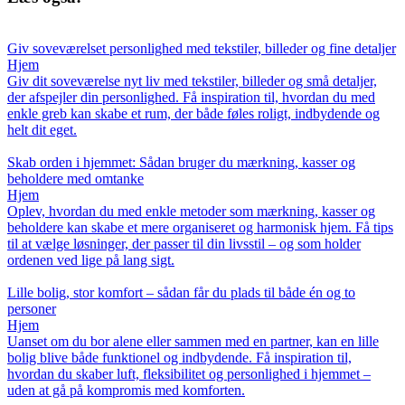
Giv soveværelset personlighed med tekstiler, billeder og fine detaljer
Hjem
Giv dit soveværelse nyt liv med tekstiler, billeder og små detaljer,
der afspejler din personlighed. Få inspiration til, hvordan du med
enkle greb kan skabe et rum, der både føles roligt, indbydende og
helt dit eget.
Skab orden i hjemmet: Sådan bruger du mærkning, kasser og
beholdere med omtanke
Hjem
Oplev, hvordan du med enkle metoder som mærkning, kasser og
beholdere kan skabe et mere organiseret og harmonisk hjem. Få tips
til at vælge løsninger, der passer til din livsstil – og som holder
ordenen ved lige på lang sigt.
Lille bolig, stor komfort – sådan får du plads til både én og to
personer
Hjem
Uanset om du bor alene eller sammen med en partner, kan en lille
bolig blive både funktionel og indbydende. Få inspiration til,
hvordan du skaber luft, fleksibilitet og personlighed i hjemmet –
uden at gå på kompromis med komforten.