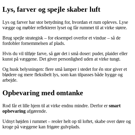
Lys, farver og spejle skaber luft
Lys og farver har stor betydning for, hvordan et rum opleves. Lyse
vægge og møbler reflekterer lyset og får rummet til at virke større.
Brug spejle strategisk – for eksempel overfor et vindue – så de
fordobler fornemmelsen af plads.
Hvis du vil tilføje farve, så gør det i små doser: puder, plaider eller
kunst på væggene. Det giver personlighed uden at virke tungt.
Og husk belysningen: flere små lamper i stedet for én stor giver et
blødere og mere fleksibelt lys, som kan tilpasses både hygge og
arbejde.
Opbevaring med omtanke
Rod får et lille hjem til at virke endnu mindre. Derfor er
smart
opbevaring
afgørende.
Udnyt højden i rummet – reoler helt op til loftet, skabe over døre og
kroge på væggene kan frigøre gulvplads.