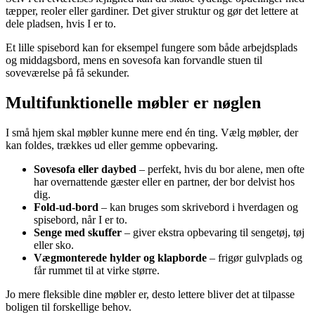
tæpper, reoler eller gardiner. Det giver struktur og gør det lettere at
dele pladsen, hvis I er to.
Et lille spisebord kan for eksempel fungere som både arbejdsplads
og middagsbord, mens en sovesofa kan forvandle stuen til
soveværelse på få sekunder.
Multifunktionelle møbler er nøglen
I små hjem skal møbler kunne mere end én ting. Vælg møbler, der
kan foldes, trækkes ud eller gemme opbevaring.
Sovesofa eller daybed
– perfekt, hvis du bor alene, men ofte
har overnattende gæster eller en partner, der bor delvist hos
dig.
Fold-ud-bord
– kan bruges som skrivebord i hverdagen og
spisebord, når I er to.
Senge med skuffer
– giver ekstra opbevaring til sengetøj, tøj
eller sko.
Vægmonterede hylder og klapborde
– frigør gulvplads og
får rummet til at virke større.
Jo mere fleksible dine møbler er, desto lettere bliver det at tilpasse
boligen til forskellige behov.