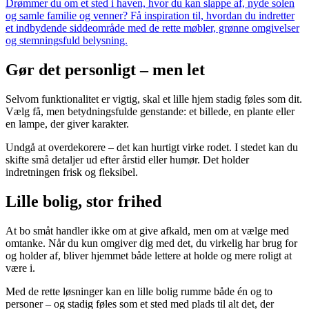
Drømmer du om et sted i haven, hvor du kan slappe af, nyde solen
og samle familie og venner? Få inspiration til, hvordan du indretter
et indbydende siddeområde med de rette møbler, grønne omgivelser
og stemningsfuld belysning.
Gør det personligt – men let
Selvom funktionalitet er vigtig, skal et lille hjem stadig føles som dit.
Vælg få, men betydningsfulde genstande: et billede, en plante eller
en lampe, der giver karakter.
Undgå at overdekorere – det kan hurtigt virke rodet. I stedet kan du
skifte små detaljer ud efter årstid eller humør. Det holder
indretningen frisk og fleksibel.
Lille bolig, stor frihed
At bo småt handler ikke om at give afkald, men om at vælge med
omtanke. Når du kun omgiver dig med det, du virkelig har brug for
og holder af, bliver hjemmet både lettere at holde og mere roligt at
være i.
Med de rette løsninger kan en lille bolig rumme både én og to
personer – og stadig føles som et sted med plads til alt det, der