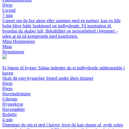
Hjem
Livsstil
7 min
Uanset om du bor alene eller sammen med en partner, kan en lille
bolig blive både funktionel og indbydende. Få inspiration til,
hvordan du skaber luft, fleksibilitet og personlighed i hjemmet –
uden at gå på kompromis med komforten.
Mina Henningsen
Mina
Henningsen
Et hjørne til hygge: Sådan indretter du et indbydende siddeområde i
haven
Skab dit eget hyggelige fristed under åben himmel
Hjem
Hjem
Haveindretning
Uderum
Hyggekrog
Havemøbler
Boligliv
4 min
Drømmer du om et sted i haven, hvor du kan slappe af, nyde solen