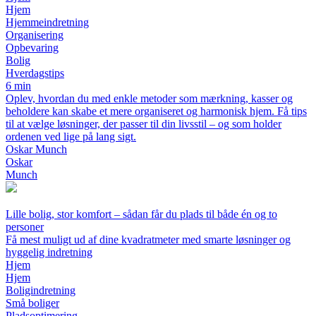
Hjem
Hjemmeindretning
Organisering
Opbevaring
Bolig
Hverdagstips
6 min
Oplev, hvordan du med enkle metoder som mærkning, kasser og
beholdere kan skabe et mere organiseret og harmonisk hjem. Få tips
til at vælge løsninger, der passer til din livsstil – og som holder
ordenen ved lige på lang sigt.
Oskar Munch
Oskar
Munch
Lille bolig, stor komfort – sådan får du plads til både én og to
personer
Få mest muligt ud af dine kvadratmeter med smarte løsninger og
hyggelig indretning
Hjem
Hjem
Boligindretning
Små boliger
Pladsoptimering