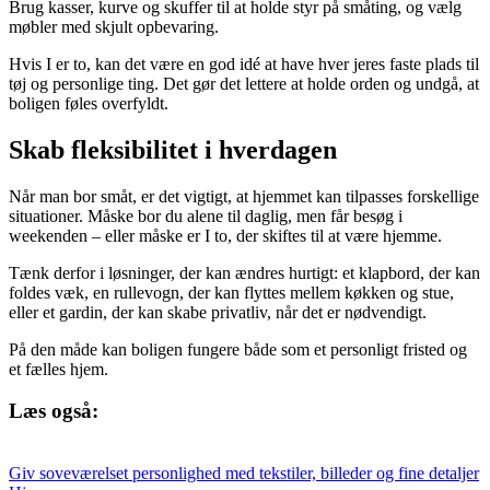
Brug kasser, kurve og skuffer til at holde styr på småting, og vælg
møbler med skjult opbevaring.
Hvis I er to, kan det være en god idé at have hver jeres faste plads til
tøj og personlige ting. Det gør det lettere at holde orden og undgå, at
boligen føles overfyldt.
Skab fleksibilitet i hverdagen
Når man bor småt, er det vigtigt, at hjemmet kan tilpasses forskellige
situationer. Måske bor du alene til daglig, men får besøg i
weekenden – eller måske er I to, der skiftes til at være hjemme.
Tænk derfor i løsninger, der kan ændres hurtigt: et klapbord, der kan
foldes væk, en rullevogn, der kan flyttes mellem køkken og stue,
eller et gardin, der kan skabe privatliv, når det er nødvendigt.
På den måde kan boligen fungere både som et personligt fristed og
et fælles hjem.
Læs også:
Giv soveværelset personlighed med tekstiler, billeder og fine detaljer