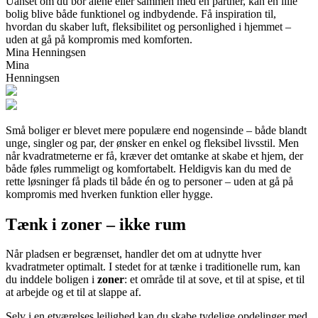
Uanset om du bor alene eller sammen med en partner, kan en lille
bolig blive både funktionel og indbydende. Få inspiration til,
hvordan du skaber luft, fleksibilitet og personlighed i hjemmet –
uden at gå på kompromis med komforten.
Mina Henningsen
Mina
Henningsen
Små boliger er blevet mere populære end nogensinde – både blandt
unge, singler og par, der ønsker en enkel og fleksibel livsstil. Men
når kvadratmeterne er få, kræver det omtanke at skabe et hjem, der
både føles rummeligt og komfortabelt. Heldigvis kan du med de
rette løsninger få plads til både én og to personer – uden at gå på
kompromis med hverken funktion eller hygge.
Tænk i zoner – ikke rum
Når pladsen er begrænset, handler det om at udnytte hver
kvadratmeter optimalt. I stedet for at tænke i traditionelle rum, kan
du inddele boligen i
zoner
: et område til at sove, et til at spise, et til
at arbejde og et til at slappe af.
Selv i en etværelses lejlighed kan du skabe tydelige opdelinger med