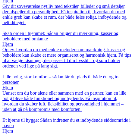
Hjem
Giv dit soveværelse nyt liv med tekstiler, billeder og små detaljer,
der afspejler din personlighed. Få inspiration til, hvordan du med
enkle greb kan skabe et rum, der både føles roligt, indbydende og
helt dit eget.
Skab orden i hjemmet: Sådan bruger du mærkning, kasser og
beholdere med omtanke
Hjem
Oplev, hvordan du med enkle metoder som mærkning, kasser og
beholdere kan skabe et mere organiseret og harmonisk hjem. Få tips
til at vælge løsninger, der passer til din livsstil – og som holder
ordenen ved lige på lang sigt.
Lille bolig, stor komfort – sådan får du plads til både én og to
personer
Hjem
Uanset om du bor alene eller sammen med en partner, kan en lille
bolig blive både funktionel og indbydende. Få inspiration til,
hvordan du skaber luft, fleksibilitet og personlighed i hjemmet –
uden at gå på kompromis med komforten.
Et hjørne til hygge: Sådan indretter du et indbydende siddeområde i
haven
Hjem