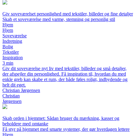
Giv soveværelset personlighed med tekstiler, billeder og fine detaljer
Skab et soveværelse med varme, stemning og personlig stil
Hjem
Hjem
Soveværelse
Indretning
Bolig
Tekstiler
Inspiration
3 min
Giv dit soveværelse nyt liv med tekstiler, billeder og små detaljer,
der afspejler din personlighed. Få inspiration til, hvordan du med
enkle greb kan skabe et rum, der både føles roligt, indbydende og
helt dit eget.
Christian Jørgensen
Christian
Jørgensen
Skab orden i hjemmet: Sådan bruger du mærkning, kasser og
beholdere med omtanke
Få styr på hjemmet med smarte systemer, der gør hverdagen lettere
Hjem