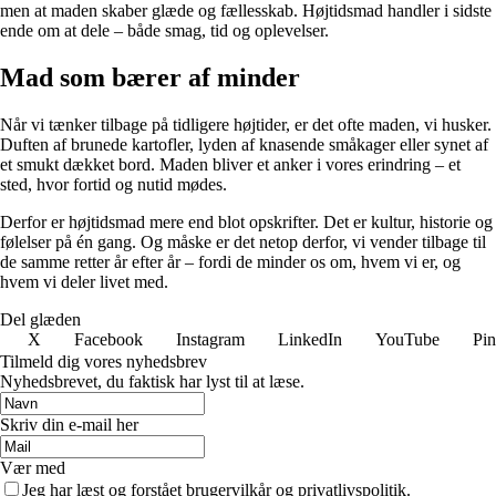
men at maden skaber glæde og fællesskab. Højtidsmad handler i sidste
ende om at dele – både smag, tid og oplevelser.
Mad som bærer af minder
Når vi tænker tilbage på tidligere højtider, er det ofte maden, vi husker.
Duften af brunede kartofler, lyden af knasende småkager eller synet af
et smukt dækket bord. Maden bliver et anker i vores erindring – et
sted, hvor fortid og nutid mødes.
Derfor er højtidsmad mere end blot opskrifter. Det er kultur, historie og
følelser på én gang. Og måske er det netop derfor, vi vender tilbage til
de samme retter år efter år – fordi de minder os om, hvem vi er, og
hvem vi deler livet med.
Del glæden
X
Facebook
Instagram
LinkedIn
YouTube
Pin
Tilmeld dig vores nyhedsbrev
Nyhedsbrevet, du faktisk har lyst til at læse.
Skriv din e-mail her
Vær med
Jeg har læst og forstået brugervilkår og privatlivspolitik.