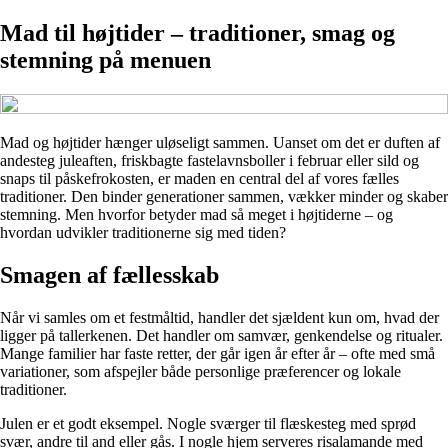
Mad til højtider – traditioner, smag og
stemning på menuen
Mad og højtider hænger uløseligt sammen. Uanset om det er duften af
andesteg juleaften, friskbagte fastelavnsboller i februar eller sild og
snaps til påskefrokosten, er maden en central del af vores fælles
traditioner. Den binder generationer sammen, vækker minder og skaber
stemning. Men hvorfor betyder mad så meget i højtiderne – og
hvordan udvikler traditionerne sig med tiden?
Smagen af fællesskab
Når vi samles om et festmåltid, handler det sjældent kun om, hvad der
ligger på tallerkenen. Det handler om samvær, genkendelse og ritualer.
Mange familier har faste retter, der går igen år efter år – ofte med små
variationer, som afspejler både personlige præferencer og lokale
traditioner.
Julen er et godt eksempel. Nogle sværger til flæskesteg med sprød
svær, andre til and eller gås. I nogle hjem serveres risalamande med