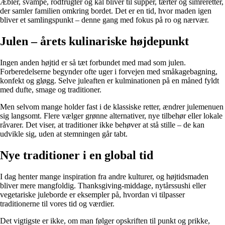
Æbler, svampe, rodfrugter og kål bliver til supper, tærter og simreretter,
der samler familien omkring bordet. Det er en tid, hvor maden igen
bliver et samlingspunkt – denne gang med fokus på ro og nærvær.
Julen – årets kulinariske højdepunkt
Ingen anden højtid er så tæt forbundet med mad som julen.
Forberedelserne begynder ofte uger i forvejen med småkagebagning,
konfekt og gløgg. Selve juleaften er kulminationen på en måned fyldt
med dufte, smage og traditioner.
Men selvom mange holder fast i de klassiske retter, ændrer julemenuen
sig langsomt. Flere vælger grønne alternativer, nye tilbehør eller lokale
råvarer. Det viser, at traditioner ikke behøver at stå stille – de kan
udvikle sig, uden at stemningen går tabt.
Nye traditioner i en global tid
I dag henter mange inspiration fra andre kulturer, og højtidsmaden
bliver mere mangfoldig. Thanksgiving-middage, nytårssushi eller
vegetariske juleborde er eksempler på, hvordan vi tilpasser
traditionerne til vores tid og værdier.
Det vigtigste er ikke, om man følger opskriften til punkt og prikke,