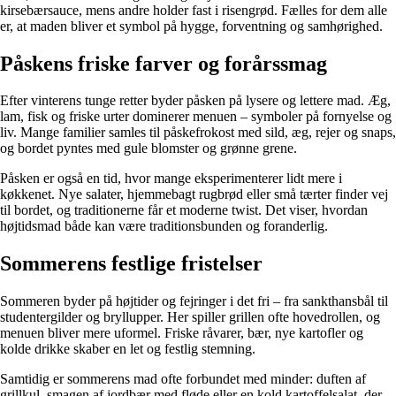
kirsebærsauce, mens andre holder fast i risengrød. Fælles for dem alle
er, at maden bliver et symbol på hygge, forventning og samhørighed.
Påskens friske farver og forårssmag
Efter vinterens tunge retter byder påsken på lysere og lettere mad. Æg,
lam, fisk og friske urter dominerer menuen – symboler på fornyelse og
liv. Mange familier samles til påskefrokost med sild, æg, rejer og snaps,
og bordet pyntes med gule blomster og grønne grene.
Påsken er også en tid, hvor mange eksperimenterer lidt mere i
køkkenet. Nye salater, hjemmebagt rugbrød eller små tærter finder vej
til bordet, og traditionerne får et moderne twist. Det viser, hvordan
højtidsmad både kan være traditionsbunden og foranderlig.
Sommerens festlige fristelser
Sommeren byder på højtider og fejringer i det fri – fra sankthansbål til
studentergilder og bryllupper. Her spiller grillen ofte hovedrollen, og
menuen bliver mere uformel. Friske råvarer, bær, nye kartofler og
kolde drikke skaber en let og festlig stemning.
Samtidig er sommerens mad ofte forbundet med minder: duften af
grillkul, smagen af jordbær med fløde eller en kold kartoffelsalat, der