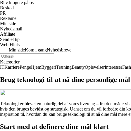
Bliv klogere på os
Besked
PR
Reklame
Min side
Nyhedsmail
Affiliate
Send et tip
Web Hints
Min side
Kom i gang
Nyhedsbreve
Kategorier
IT
Karriere
Penge
Hjem
Byggeri
Træning
Beauty
Oplevelser
Interesser
Fash
Brug teknologi til at nå dine personlige mål 
Teknologi er blevet en naturlig del af vores hverdag – fra den måde vi a
hvis den bruges bevidst og strategisk. Uanset om du vil forbedre din kon
inspiration til, hvordan du kan bruge teknologi til at nå dine mål mere ef
Start med at definere dine mål klart