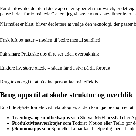
Før du downloader den første app eller køber et smartwatch, er det vigti
pause inden for to måneder” eller “jeg vil sove mindst syv timer hver n
Når målet er klart, bliver det lettere at vælge den teknologi, der pass
Frisk luft og natur – nøglen til bedre mental sundhed
Pak smart: Praktiske tips til rejser uden overpakning
Enklere liv, større glæde – sådan får du styr på dit forbrug
Brug teknologi til at nå dine personlige mål effektivt
Brug apps til at skabe struktur og overblik
En af de største fordele ved teknologi er, at den kan hjælpe dig med at h
Trænings- og sundhedsapps
som Strava, MyFitnessPal eller Appl
Produktivitetsværktøjer
som Todoist, Notion eller Trello gør d
Økonomiapps
som Spiir eller Lunar kan hjælpe dig med at holde