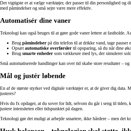
Det vigtigste er at vælge værktøjer, der passer til din personlighed og 
med påmindelser og små sejre være mere effektiv.
Automatisér dine vaner
Teknologi kan også bruges til at gøre gode vaner lettere at fastholde. Au
Brug
påmindelser
på din telefon til at drikke vand, tage pauser e
Opsæt
automatiske overførsler
til opsparing, så du når dine ø
Brug
smarte enheder
som vækkeure med lys, der simulerer solop
Små automatiserede handlinger kan over tid skabe store resultater – og
Mål og justér løbende
En af de største styrker ved digitale værktøjer er, at de giver dig data.
justeres?
Hvis du fx opdager, at du sover for lidt, selvom du går i seng til tiden,
justere intensiteten eller tidspunktet på dagen.
Teknologi gør det muligt at arbejde smartere, ikke hårdere – men det kr
Husk balancen – teknologien skal støtte, ikk