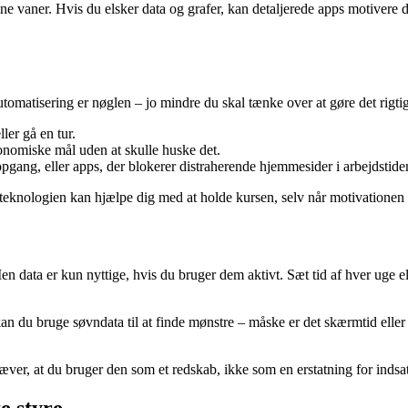
dine vaner. Hvis du elsker data og grafer, kan detaljerede apps motivere 
tomatisering er nøglen – jo mindre du skal tænke over at gøre det rigtige
ller gå en tur.
konomiske mål uden at skulle huske det.
gang, eller apps, der blokerer distraherende hjemmesider i arbejdstide
 teknologien kan hjælpe dig med at holde kursen, selv når motivationen 
 Men data er kun nyttige, hvis du bruger dem aktivt. Sæt tid af hver uge 
 kan du bruge søvndata til at finde mønstre – måske er det skærmtid eller
æver, at du bruger den som et redskab, ikke som en erstatning for indsat
e styre