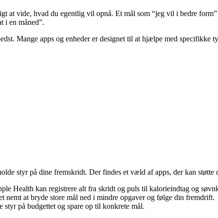
gt at vide, hvad du egentlig vil opnå. Et mål som “jeg vil i bedre form” 
at i en måned”.
er bedst. Mange apps og enheder er designet til at hjælpe med specifikke
olde styr på dine fremskridt. Der findes et væld af apps, der kan støtte 
e Health kan registrere alt fra skridt og puls til kalorieindtag og søvnk
et nemt at bryde store mål ned i mindre opgaver og følge din fremdrift.
 styr på budgettet og spare op til konkrete mål.