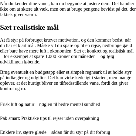
Når du kender dine vaner, kan du begynde at justere dem. Det handler
ikke om at skære alt væk, men om at bruge pengene bevidst på det, der
faktisk giver værdi.
Sæt realistiske mål
At få styr på forbruget kræver motivation, og den kommer bedst, når
du har et klart mål. Måske vil du spare op til en rejse, nedbringe gæld
eller bare have mere luft i økonomien. Sæt et konkret og realistisk mål
– for eksempel at spare 1.000 kroner om måneden – og følg
udviklingen løbende.
Brug eventuelt en budgetapp eller et simpelt regneark til at holde styr
på indtægter og udgifter. Det kan virke kedeligt i starten, men mange
oplever, at det hurtigt bliver en tilfredsstillende vane, fordi det giver
kontrol og ro.
Frisk luft og natur – nøglen til bedre mental sundhed
Pak smart: Praktiske tips til rejser uden overpakning
Enklere liv, større glæde – sådan får du styr på dit forbrug