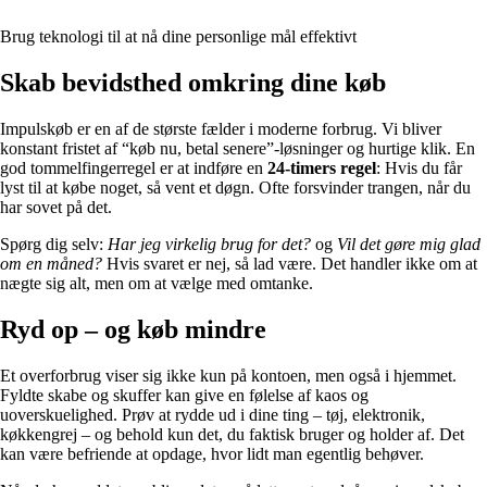
Brug teknologi til at nå dine personlige mål effektivt
Skab bevidsthed omkring dine køb
Impulskøb er en af de største fælder i moderne forbrug. Vi bliver
konstant fristet af “køb nu, betal senere”-løsninger og hurtige klik. En
god tommelfingerregel er at indføre en
24-timers regel
: Hvis du får
lyst til at købe noget, så vent et døgn. Ofte forsvinder trangen, når du
har sovet på det.
Spørg dig selv:
Har jeg virkelig brug for det?
og
Vil det gøre mig glad
om en måned?
Hvis svaret er nej, så lad være. Det handler ikke om at
nægte sig alt, men om at vælge med omtanke.
Ryd op – og køb mindre
Et overforbrug viser sig ikke kun på kontoen, men også i hjemmet.
Fyldte skabe og skuffer kan give en følelse af kaos og
uoverskuelighed. Prøv at rydde ud i dine ting – tøj, elektronik,
køkkengrej – og behold kun det, du faktisk bruger og holder af. Det
kan være befriende at opdage, hvor lidt man egentlig behøver.