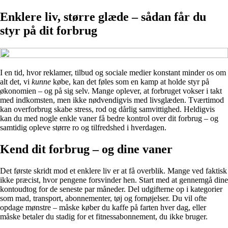
Enklere liv, større glæde – sådan får du
styr på dit forbrug
I en tid, hvor reklamer, tilbud og sociale medier konstant minder os om
alt det, vi
kunne
købe, kan det føles som en kamp at holde styr på
økonomien – og på sig selv. Mange oplever, at forbruget vokser i takt
med indkomsten, men ikke nødvendigvis med livsglæden. Tværtimod
kan overforbrug skabe stress, rod og dårlig samvittighed. Heldigvis
kan du med nogle enkle vaner få bedre kontrol over dit forbrug – og
samtidig opleve større ro og tilfredshed i hverdagen.
Kend dit forbrug – og dine vaner
Det første skridt mod et enklere liv er at få overblik. Mange ved faktisk
ikke præcist, hvor pengene forsvinder hen. Start med at gennemgå dine
kontoudtog for de seneste par måneder. Del udgifterne op i kategorier
som mad, transport, abonnementer, tøj og fornøjelser. Du vil ofte
opdage mønstre – måske køber du kaffe på farten hver dag, eller
måske betaler du stadig for et fitnessabonnement, du ikke bruger.