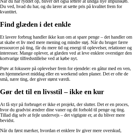
Når du har ryddet op, bliver det også lettere at undgå nye impulskøb.
Du ved, hvad du har, og du lærer at sætte pris på kvalitet frem for
kvantitet.
Find glæden i det enkle
Et lavere forbrug handler ikke kun om at spare penge – det handler om
at skabe et liv med mere mening og mindre støj. Når du bruger færre
ressourcer på ting, får du mere tid og energi til oplevelser, relationer og
interesser. Mange oplever, at glæden ved at leve enklere overstiger den
kortvarige tilfredsstillelse ved at købe nyt.
Prøv at fokusere på oplevelser frem for ejendele: en gåtur med en ven,
en hjemmelavet middag eller en weekend uden planer. Det er ofte de
små, nære ting, der giver størst værdi.
Gør det til en livsstil – ikke en kur
At få styr på forbruget er ikke et projekt, der slutter. Det er en proces,
hvor du gradvist ændrer dine vaner og dit forhold til penge og ting.
Tillad dig selv at fejle undervejs – det vigtigste er, at du bliver mere
bevidst.
Når du først mærker, hvordan et enklere liv giver mere overskud,